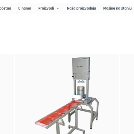
očetna
O nama
Proizvodi
Naša proizvodnja
Mašine na stanju